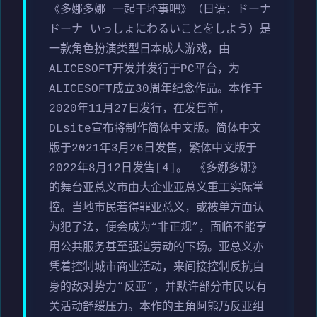
《多娜多娜 一起干坏事吧》（日语：ドーナ
ドーナ いっしょにわるいことをしよう）是
一款角色扮演类型日本成人游戏，由
ALICESOFT开发并发行于PC平台，为
ALICESOFT成立30周年纪念作品。本作于
2020年11月27日发行，在发售前，
DLsite宣布将制作简体中文版。简体中文
版于2021年3月26日发售，繁体中文版于
2022年8月12日发售[4]。 《多娜多娜》
的舞台亚总义市由大企业亚总义重工实际掌
控。当地市民若得罪亚总义，或被单方面认
为犯了法，便会成为“非正规”，面临不能享
用公共服务甚至强迫劳动的下场。亚总义亦
凭着控制城市商业活动，来间接控制反抗自
身的敌对势力“反亚”，并默许部分市民以有
关活动舒缓压力。本作的主角阿熊乃反亚组