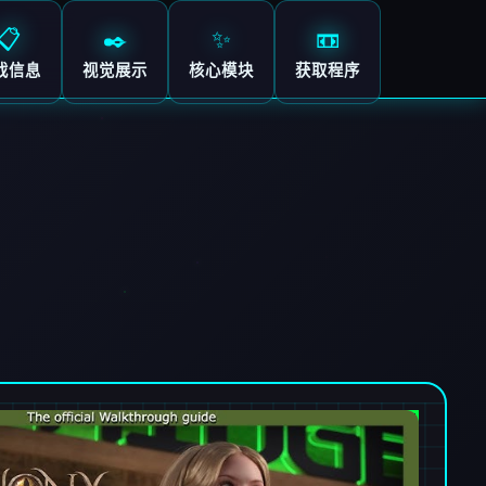
📋
✒️
✨
📼
戏信息
视觉展示
核心模块
获取程序