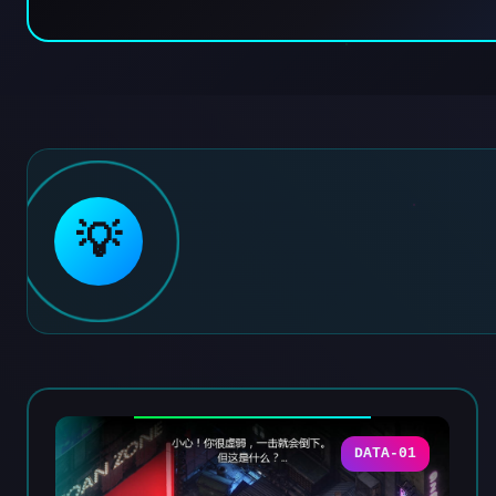
💡
DATA-01