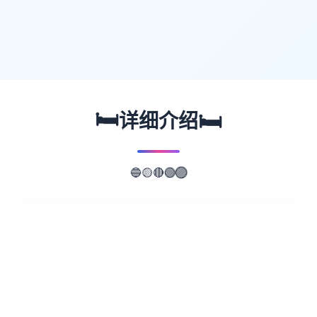
🛏️
🛏️
详细介绍
🔵
🟡
🔴
🟢
🟣
📖
游戏故事
✨
女退魔师的魔物讨伐！ 隶属于退魔师之里“隐
里”，日夜与魔物战斗的主人公“静名”。 为了