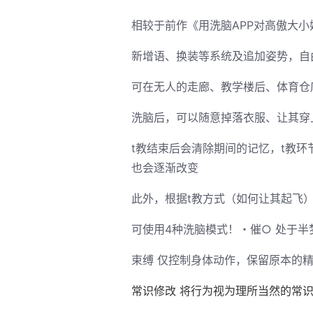
相较于前作《用洗脑APP对高傲大
新增语、换装等系统及追加姿势，自
可在无人的走廊、教学楼后、体育仓
洗脑后，可以随意掉落衣服、让其穿
t教结束后会清除期间的记忆，t教
也会逐渐改变
此外，根据t教方式（如何让其起飞
可使用4种洗脑模式！・催○ 处于
束缚 仅控制身体动作，保留原本的
常识修改 将行为视为理所当然的常