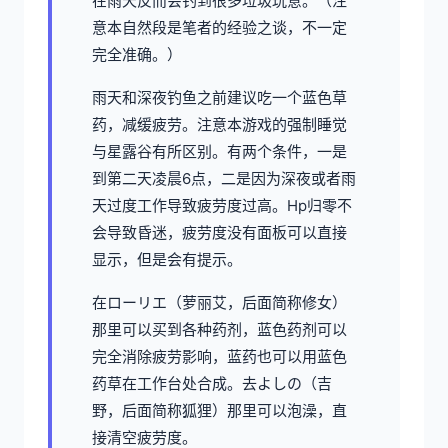
在雨天反而会钓到很多垃圾玩意。（注
意本自然段是笔者的经验之谈，不一定
完全准确。）
雨天和深夜钓鱼之前建议吃一个蓝色草
药，减缓疲劳。注意本游戏的强制睡觉
与星露谷有所区别。有两个条件，一是
到第二天凌晨6点，二是因为深夜或者雨
天过度工作导致疲劳度过高。Hp归零不
会导致昏迷，疲劳度没有面板可以直接
显示，但是会有提示。
在ローリエ（萝丽艾，后面简称修女）
那里可以买到各种药剂，蓝色药剂可以
完全消除疲劳影响，蓝药也可以用蓝色
药草在工作台处合成。去よしの（吉
野，后面简称狐狸）那里可以泡澡，直
接清空疲劳度。