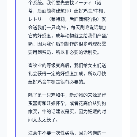
个系统。我们要先去找ノーティ（诺
蒂，后面简称建筑师）建好鸡舍/牛棚，
レトリー（莱特莉，后面简称狗狗）就
会送我们一只鸡/牛，每天刷毛说话增加
它的好感度，成年动物就会给我们产蛋/
奶。因为我们后期制作的很多料理都需
要用到蛋奶，所以非必要的话别卖。
畜牧业的等级变高后，我们给女主们送
礼会获得一定的好感度加成，所以尽快
建好鸡舍牛棚是很有必要的。
除了第一只鸡和牛，新动物的来源是孵
蛋器孵和妊娠怀孕，或者花高价从狗狗
家买，牛的话建议是买，因为妊娠的时
间太太太长了。
注意牛不要一次性买满，因为狗狗的一