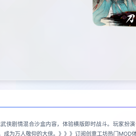
统武侠剧情混合沙盒内容，体验横版即时战斗。玩家扮
，成为万人敬仰的大侠。》》》订阅创意工坊热门MOD