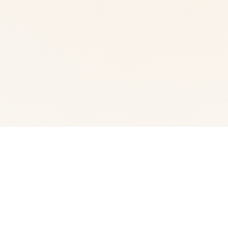
🗃️ 游戏详情
这是一款以修仙世界为背景的NTR题材成人游戏。 玩家扮
演莫生——玄门门中一位天赋平平的普通弟子。 过去，他
曾饱受师兄萧天羽的欺凌和羞辱。 萧天羽拥有莫生所不具