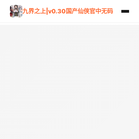
九界之上|v0.30国产仙侠官中无码