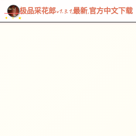
~~~
★
♡
✦
✧
♥
~
→
↗
极品采花郎v1.3.1,最新,官方中文下载
✦ ✧ ★