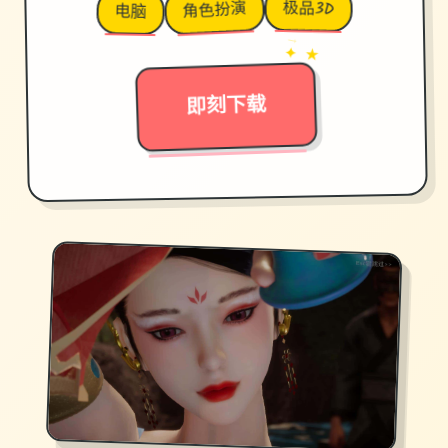
极品3D
角色扮演
电脑
→
✦ ★
即刻下载