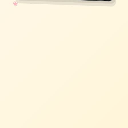
✧
♡
★
♥