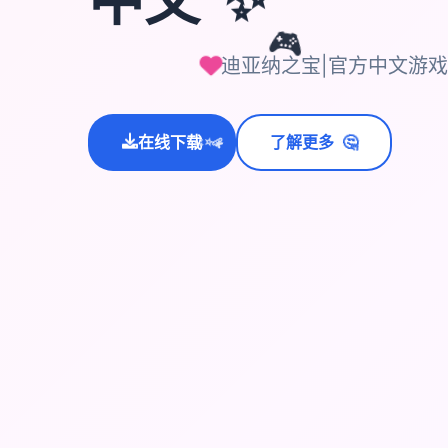
🎮
迪亚纳之宝|官方中文游
🤔
在线下载
了解更多
💫
✨
⭐