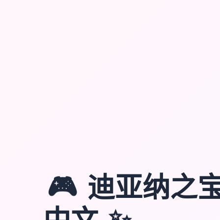
🎮
迪亚纳之宝
中文
✨