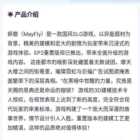
🌟 产品介绍
蜉蝣（MayFly）是一款国风SLG游戏，以异能题材为
背景，精美的建模和宏大的剧情为玩家带来沉浸式的
游戏体验。EP2重置版现已推出，带来全面升级的游
戏内容。 这座都市的暗影深处藏匿着无数谜团。摩天
大楼之间的街巷里，璀璨霓虹与巨幅广告试图遮掩表
面繁荣下的深层真相。"在黑暗中觉醒的力量，究竟是
天赐的恩典还是命运的枷锁？ 游戏的3D建模技术令
人惊叹，在视觉表现上达到了新的高度，完全符合现
代玩家的审美标准。游戏构建了一个庞大而深邃的故
事世界，情节设计引人入胜。重置版本的建模工艺更
加精湛，这样的品质绝对值得体验！